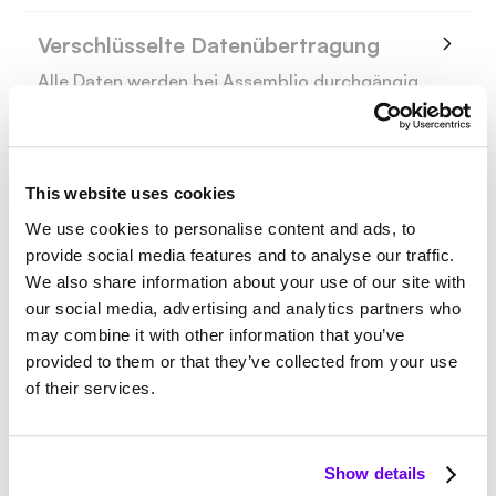
Verschlüsselte Datenübertragung
Alle Daten werden bei Assemblio durchgängig
Ende-zu-Ende verschlüsselt. Zur
Datenübertragung nutzen wir modernste
Technologien wie TLS 1.3 und RSA 2048 Bit.
Unsere Übertragungssicherheit wird regelmäßig
This website uses cookies
extern geprüft und erfüllt höchste Anforderungen
an Datenschutz und Integrität.
We use cookies to personalise content and ads, to
provide social media features and to analyse our traffic.
We also share information about your use of our site with
Verarbeitung ohne Speicherung
our social media, advertising and analytics partners who
Assemblio speichert Ihre Konstruktionsdaten nicht
may combine it with other information that you’ve
dauerhaft. Die hochgeladenen CAD-Dateien
provided to them or that they’ve collected from your use
werden nur temporär verarbeitet, um ein
of their services.
vereinfachtes, trianguliertes 3D-Modell zu
erzeugen. Dieses Modell enthält keine technischen
Parameter, Maße oder Konstruktionslogik. Die
Originaldaten werden unmittelbar nach der
Show details
Verarbeitung gelöscht.