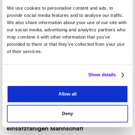
Die Operations von morgen gestalten:
Vollautomatische Montageprozessplanung mit dem
We use cookies to personalise content and ads, to
KI-Autosequencer.
provide social media features and to analyse our traffic.
We also share information about your use of our site with
our social media, advertising and analytics partners who
may combine it with other information that you’ve
provided to them or that they’ve collected from your use
of their services.
Show details
Allow all
Deny
Webinar: Vom Expertenwissen zur
einsatzfähigen Mannschaft