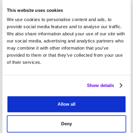
und freuen uns darauf, unsere KI-Technologie weiter
This website uses cookies
in die Fertigungspraxis zu bringen.
We use cookies to personalise content and ads, to
provide social media features and to analyse our traffic.
We also share information about your use of our site with
our social media, advertising and analytics partners who
may combine it with other information that you’ve
provided to them or that they’ve collected from your use
of their services.
Show details
Allow all
Artikel teilen
Deny