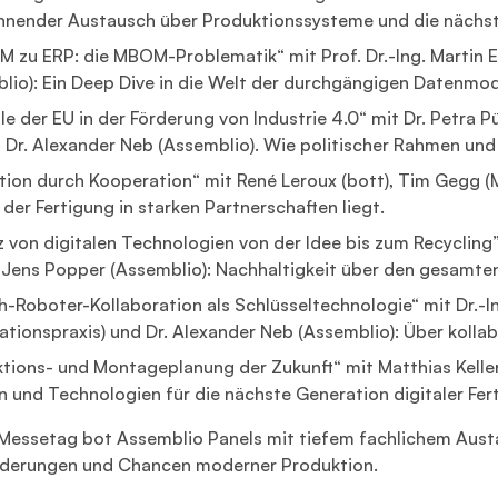
nnender Austausch über Produktionssysteme und die nächste
M zu ERP: die MBOM-Problematik“ mit Prof. Dr.-Ing. Martin 
lio): Ein Deep Dive in die Welt der durchgängigen Datenmod
lle der EU in der Förderung von Industrie 4.0“ mit Dr. Petr
 Dr. Alexander Neb (Assemblio). Wie politischer Rahmen un
tion durch Kooperation“ mit René Leroux (bott), Tim Gegg (
 der Fertigung in starken Partnerschaften liegt.
z von digitalen Technologien von der Idee bis zum Recycling”
. Jens Popper (Assemblio): Nachhaltigkeit über den gesamt
-Roboter-Kollaboration als Schlüsseltechnologie“ mit Dr.-In
tionspraxis) und Dr. Alexander Neb (Assemblio): Über kolla
tions- und Montageplanung der Zukunft“ mit Matthias Keller
n und Technologien für die nächste Generation digitaler Fer
Messetag bot Assemblio Panels mit tiefem fachlichem Austa
derungen und Chancen moderner Produktion.