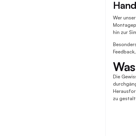
Hands
Wer unser
Montagepla
hin zur S
Besonders
Feedback,
Was 
Die Gewis
durchgäng
Herausfor
zu gestalt