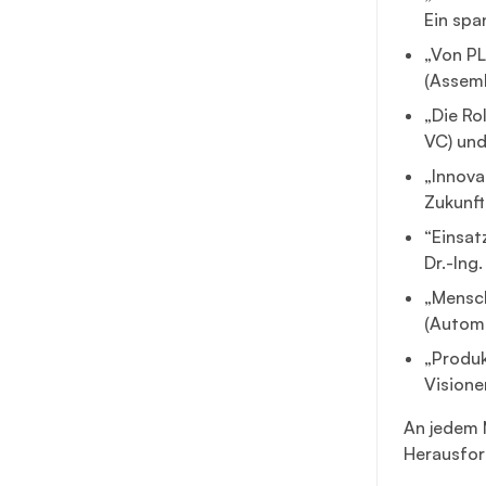
Ein spa
„Von PL
(Assemb
„Die Ro
VC) und
„Innova
Zukunft
“Einsat
Dr.-Ing
„Mensch
(Automa
„Produk
Visione
An jedem 
Herausfor