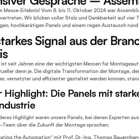
in Messe-Erlebnis! Vom 8. bis 11. Oktober 2024 war Assembl
vertreten. Wir blicken voller Stolz und Dankbarkeit auf vie
en, hochkarätigen Panels und einem regen Austausch rund
starkes Signal aus der Branch
is
 ist seit Jahren eine der wichtigsten Messen für Montageaut
tueller denn je. Die digitale Transformation der Montage, de
ter, vernetzter und effizienter gestaltet werden können, sta
 Highlight: Die Panels mit sta
ndustrie
deres Highlight waren unsere Panels, bei denen Experten au
-Team über die Zukunft der Montage sprachen:
ting the Automation“ mit Prof. Dr.-Ing. Thomas Bauernhansl