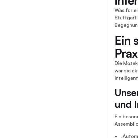
Was für e
Stuttgart 
Begegnung
Ein 
Prax
Die Motek
war sie ak
intelligen
Unser
und I
Ein beson
Assemblio
„Automa