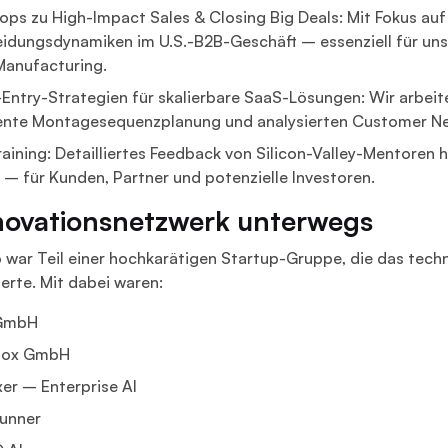
ps zu High-Impact Sales & Closing Big Deals: Mit Fokus au
idungsdynamiken im U.S.-B2B-Geschäft – essenziell für unse
Manufacturing.
Entry-Strategien für skalierbare SaaS-Lösungen: Wir arbeite
gente Montagesequenzplanung und analysierten Customer Ne
raining: Detailliertes Feedback von Silicon-Valley-Mentoren h
 – für Kunden, Partner und potenzielle Investoren.
novationsnetzwerk unterwegs
 war Teil einer hochkarätigen Startup-Gruppe, die das tec
erte. Mit dabei waren:
 GmbH
Box GmbH
er – Enterprise AI
unner