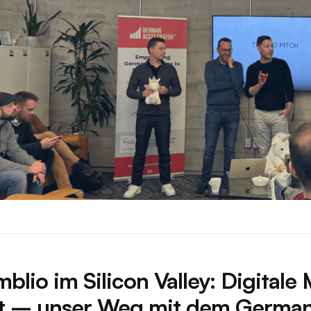
blio im Silicon Valley: Digitale
t – unser Weg mit dem German