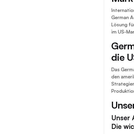
Internati
German Acc
Lösung fü
im US-Mar
Germa
die 
Das German
den ameri
Strategie
Produktio
Unser
Unser A
Die wic