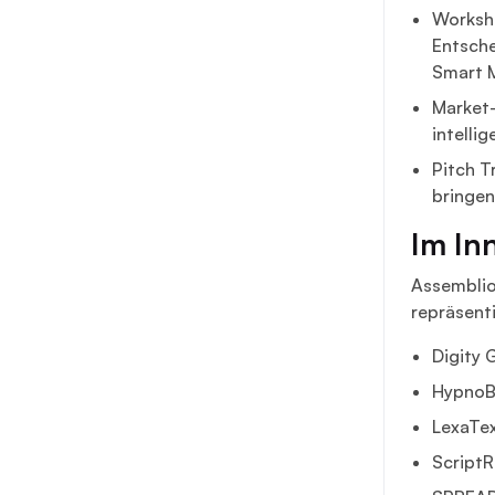
Worksho
Entsche
Smart 
Market-
intelli
Pitch T
bringen
Im In
Assemblio
repräsenti
Digity
Hypno
LexaTex
ScriptR