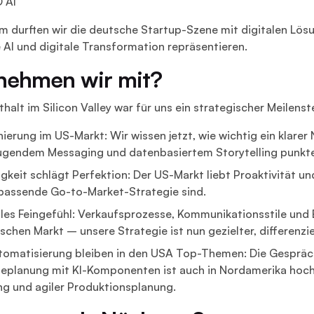
 AI
 durften wir die deutsche Startup-Szene mit digitalen Lösun
 AI und digitale Transformation repräsentieren.
nehmen wir mit?
halt im Silicon Valley war für uns ein strategischer Meilenst
nierung im US-Markt: Wir wissen jetzt, wie wichtig ein klarer 
gendem Messaging und datenbasiertem Storytelling punkte
igkeit schlägt Perfektion: Der US-Markt liebt Proaktivität u
 passende Go-to-Market-Strategie sind.
lles Feingefühl: Verkaufsprozesse, Kommunikationsstile un
schen Markt – unsere Strategie ist nun gezielter, differenzi
tomatisierung bleiben in den USA Top-Themen: Die Gespräche 
planung mit KI-Komponenten ist auch in Nordamerika hoch
ng und agiler Produktionsplanung.