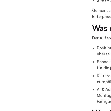
SPREAD
Gemeinsam
Enterprise
Was 
Der Aufent
Positio
überzeu
Schnell
für die
Kulture
europäi
AI & Au
Montage
Fertigu