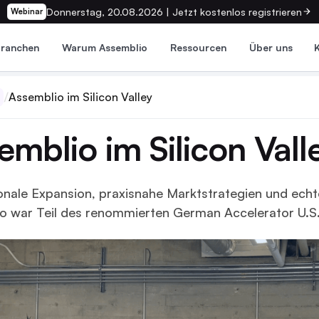
Donnerstag, 20.08.2026 | Jetzt kostenlos registrieren
Webinar
Branchen
Warum Assemblio
Ressourcen
Über uns
Assemblio im Silicon Valley
emblio im Silicon Vall
onale Expansion, praxisnahe Marktstrategien und echte
o war Teil des renommierten German Accelerator U.S