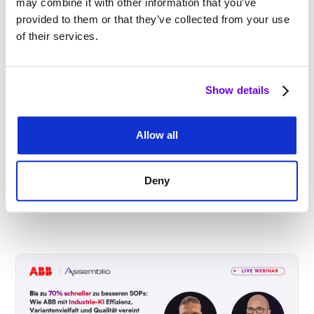
may combine it with other information that you’ve
provided to them or that they’ve collected from your use
of their services.
Show details
Webinar: Vom Expertenwissen zur
einsatzfähigen Mannschaft
Allow all
Wie Sie mit EDAG und Assemblio Montagewissen
sichern und Mitarbeitende schneller einlernen.
Deny